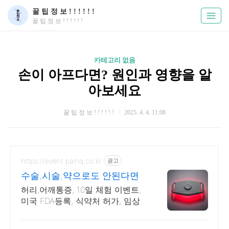
꿀 팁 정 보 ! ! ! ! ! !
꿀 팁 정 보 ! ! ! ! ! !
카테고리 없음
손이 아프다면? 원인과 영향을 알
아보세요
꿀 팁 정 보 ! ! ! ! ! !
2025. 4. 4. 11:08
https://event.painq.co.kr
광고
수술,시술,약으로도 안된다면
허리,어깨통증, 10일 체험 이벤트,
미국 FDA등록, 식약처 허가, 임상
시험완료 불편하고 뻐근한 부위에
페인큐로 쉽고 간편하게!