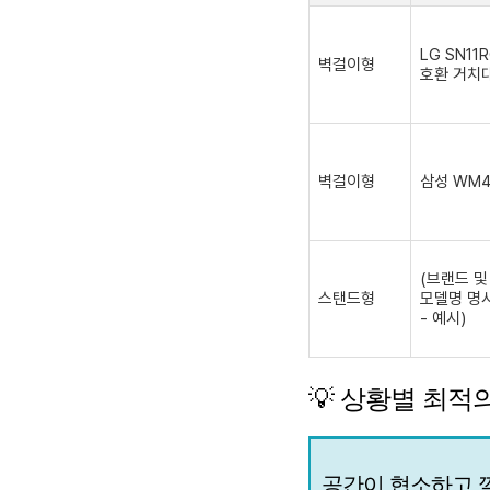
LG SN11
벽걸이형
호환 거치
벽걸이형
삼성 WM
(브랜드 및
스탠드형
모델명 명
- 예시)
💡 상황별 최적
공간이 협소하고 