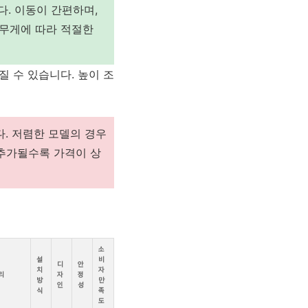
다. 이동이 간편하며,
 무게에 따라 적절한
 수 있습니다. 높이 조
. 저렴한 모델의 경우
 추가될수록 가격이 상
소
설
비
디
안
치
자
리
자
정
방
만
인
성
식
족
도