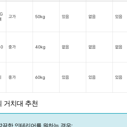
RG
고가
50kg
있음
없음
있음
대
40
중가
40kg
없음
없음
없음
시
중가
60kg
있음
있음
있음
의 거치대 추천
깔끔한 인테리어를 원하는 경우: