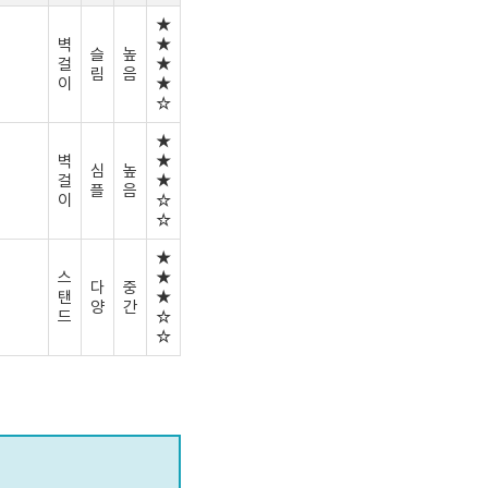
★
벽
★
슬
높
걸
★
림
음
이
★
☆
★
벽
★
심
높
걸
★
플
음
이
☆
☆
★
스
★
다
중
탠
★
양
간
드
☆
☆