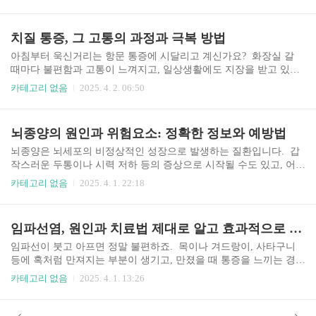
흔히 사용되는 항생제에 대해 알아보고, 함께 궁금증을 해소해 보도
록 하겠습니다. 더불어 방광염 예방법까지 살펴볼 거예요. 방광염,
어떤 항생제를 사용할까요? 방광염 치료에 사용되는 항생제는 다양
치질 통증, 그 고통의 과정과 극복 방법
합니다. 의사는 환자의 상태와 감염균의 종류를 고려하여 가장 적절
한 항생제를 처방해요. 흔히 사용되는 항생제로는 세팔렉신, 아목
아침부터 욱신거리는 항문 통증에 시달리고 계신가요? 화장실 갈
시실린, 트리메토프림-설파메톡사졸 등이 있는데요. 이 항생제들은
때마다 불편함과 고통이 느껴지고, 일상생활에도 지장을 받고 있다
각각 장단점이 있고, 내성균 발생 가능성도 고려해야 한다고 합니
면 혹시 치질이 아닐까 걱정이 되실 거예요. 저 또한 치질 때문에 힘
카테고리 없음
2025. 4. 2. 06:50
다. 가장 중요한 건 의사의 정확한 진단과 처방..
들었던 경험이 있어서 얼마나 괴로운지 잘 알고 있습니다. 오늘은 치
질 통증과 관련된 다양한 정보를 함께 나누고, 조금이나마 도움을 드
리고자 합니다. 치료 방법부터 예방법까지, 함께 알아보도록 해
뇌종양의 원인과 위험요소: 정확한 정보와 예방법
요. 치질의 원인과 증상은 무엇일까요? 치질은 항문의 정맥이 부풀
어 오르는 질환입니다. 주로 변비나 설사, 장시간 앉아있는 습관, 임
뇌종양은 뇌세포의 비정상적인 성장으로 발생하는 질환입니다. 갑
신, 출산 등으로 인해 항문 주변 혈관에 압력이 가해져 발생한다고
작스러운 두통이나 시력 저하 등의 증상으로 시작될 수도 있고, 어떤
합니다. 증상은 다양하게 나타나는데요. 가장 흔한 증상은 항문 통
경우에는 아무런 증상 없이 발견되기도 합니다. 가족 중 뇌종양 환
카테고리 없음
2025. 4. 1. 22:18
증과 출혈입니다. 항문이 붓고 가렵거나, 배변 시..
자가 있다면 더욱 주의 깊게 건강을 살펴야 합니다. 이 글에서는 뇌
종양의 다양한 원인들을 탐구하여 여러분의 건강 관리에 도움이 되
고자 합니다. 뇌종양의 주요 원인은 무엇일까요? 뇌종양의 원인을
임파선염, 원인과 치료법 제대로 알고 효과적으로 관리하기
단정적으로 말하기는 어렵습니다. 유전적인 요인, 환경적인 요인,
생활 습관 등 여러 복합적인 요소들이 작용하기 때문입니다. 하지만
임파선이 붓고 아프면 정말 불편하죠. 목이나 겨드랑이, 사타구니
연구 결과들을 통해 몇 가지 주요 원인들이 밝혀지고 있습니다. 가
등에 혹처럼 만져지는 부분이 생기고, 만졌을 때 통증을 느끼는 경
장 흔한 원인 중 하나는 유전적인 소인입니다. 가족력이 있는 경우
험, 한 번쯤 해보셨을 거예요. 이런 증상은 대부분 감염이나 염증 때
카테고리 없음
2025. 4. 1. 13:26
뇌종양 발병 위험이 높아질 수 있다고 합니다. 또한..
문에 발생하는 임파선염일 가능성이 높습니다. 임파선염은 우리 몸
의 면역 체계가 작동하고 있다는 신호이기도 하지만, 방치하면 심각
해질 수도 있기 때문에 정확한 원인을 파악하고 적절한 치료를 받는