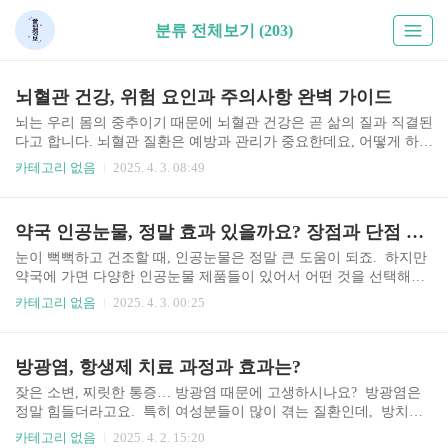
분류 전체보기 (203)
뇌혈관 건강, 위험 요인과 주의사항 완벽 가이드
뇌는 우리 몸의 중추이기 때문에 뇌혈관 건강은 곧 삶의 질과 직결된
다고 합니다. 뇌혈관 질환은 예방과 관리가 중요한데요, 어떻게 하면
건강한 뇌혈관을 유지할 수 있을까요? 함께 알아보도록 하겠습니
카테고리 없음
2025. 4. 3. 08:49
다. 뇌혈관 질환의 위험 요인은 무엇일까요 고혈압, 당뇨병, 고지혈
증과 같은 만성질환은 뇌혈관 질환의 주요 위험 요인입니다. 이러한
질환들은 혈관 벽에 손상을 입히고 혈전 형성을 촉진하여 뇌졸중과
약국 인공눈물, 정말 효과 있을까요? 장점과 단점 비교분석
같은 심각한 질환을 유발할 수 있다고 합니다. 또한, 흡연은 혈관을
수축시켜 혈압을 높이고 혈전을 발생시키는 위험을 증가시키죠. 평
눈이 뻑뻑하고 건조할 때, 인공눈물은 정말 큰 도움이 되죠. 하지만
소 혈압, 혈당, 콜레스테롤 수치를 꾸준히 체크하고, 이상이 있을 경
약국에 가면 다양한 인공눈물 제품들이 있어서 어떤 것을 선택해야
우 적극적인 치료를 받는 것이 중요합니다. 흡연은 건강에 정말 해
할지 고민되기도 합니다. 저도 그랬거든요. 그래서 오늘은 약국에
카테고리 없음
2025. 4. 3. 00:25
로운데, 흡연자라면 금연을 통해 건강한 뇌혈관을 만..
서 인공눈물을 현명하게 고르는 방법을 여러분과 함께 나눠보고자
합니다. 함께 알아볼까요? 인공눈물, 어떤 종류가 있을까요 약국에
가면 정말 다양한 종류의 인공눈물이 있더라고요. 일반적인 인공눈
방광염, 항생제 치료 과정과 효과는?
물부터, 점도가 높은 인공눈물, 보존제가 없는 인공눈물, 그리고
특정 증상에 효과적인 인공눈물까지… 정말 종류가 많아서 선택이
잦은 소변, 찌릿한 통증… 방광염 때문에 고생하시나요? 방광염은
어려울 수 있습니다. 가장 먼저 생각해봐야 할 것은 바로 자신의 눈
정말 힘들더라고요. 특히 여성분들이 많이 겪는 질환인데, 방치하
상태입니다. 단순히 건조함만 느끼는지, 혹은 충혈이나 가려움증도
면 만성으로 이어질 수 있다고 합니다. 이 글에서는 방광염 치료에
카테고리 없음
2025. 4. 2. 15:20
함께 동반되는지 확인해보세요. 만약 눈에 염증..