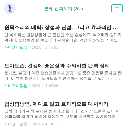
분류 전체보기 (203)
쉰목소리의 매력: 장점과 단점, 그리고 효과적인 활용법
쉰 목소리는 일상생활에 큰 불편을 주는 증상이죠. 목소리가 갑자기
쉬거나, 오랫동안 쉰 목소리가 지속된다면 걱정이 많으실 거예요.
저 또한 몇 년 전, 중요한 발표를 앞두고 갑자기 목소리가 쉬어서 당
카테고리 없음
2025. 4. 5. 14:05
황했던 기억이 나네요. 그 경험을 통해 쉰 목소리에 대한 정보를 찾
아보고 관리하는 방법을 배우게 되었고, 여러분께도 도움이 되는 정
보를 나누고자 합니다. 쉰 목소리의 다양한 원인들 쉰 목소리는 단순
토마토즙, 건강에 좋은점과 주의사항 완벽 정리
한 염증부터 심각한 질환까지 다양한 원인으로 발생할 수 있습니다.
가장 흔한 원인은 과도한 목 사용이나 잘못된 발성 습관이에요. 목
토마토, 빨갛게 익은 모습만큼이나 건강에도 좋은 영향을 준다고 합
소리를 많이 사용하는 직업을 가진 분들이나, 평소 큰 소리로 말하는
니다. 특히 최근에는 토마토즙이 편리하게 섭취할 수 있는 건강 음
습관이 있는 분들은 쉰 목소리에 더욱 취약하다고 합니다. 또한 감기
료로 많은 사랑을 받고 있죠. 저도 꾸준히 토마토즙을 마시면서 건
카테고리 없음
2025. 4. 5. 05:06
나 인후염 같은 상기도 감염도 쉰 목소리를 유발..
강에 도움이 되는 여러 효능들을 경험하고 있습니다. 이 글에서는 토
마토즙의 다양한 효능과 섭취 시 주의사항을 알려드리도록 하겠습
니다. 건강한 삶을 위한 토마토즙의 매력에 함께 빠져보시죠! 토마
급성담낭염, 제대로 알고 효과적으로 대처하기
토즙, 피부 미용에 도움이 될까요? 토마토에는 라이코펜이 풍부하게
함유되어 있는데요, 이 라이코펜은 강력한 항산화 물질로 알려져 있
급성 담낭염은 참 무서운 병이라고 합니다. 갑자기 오른쪽 갈비뼈
습니다. 항산화 물질은 우리 몸의 활성산소를 제거하는 데 도움을
아래쪽에 격렬한 통증이 찾아오고, 구토와 발열까지 동반한다면 정
주고, 이를 통해 노화 방지 및 피부 미용에 효과적이라고 합니다. 실
말 힘들겠죠. 저도 주변에서 급성 담낭염으로 고생하는 분들을 몇
카테고리 없음
2025. 4. 4. 20:17
제로 토마토즙을 꾸준히 섭취하는 분들 중에 피부 트러블이..