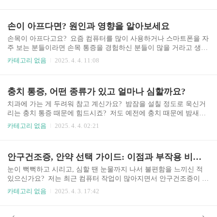
분 봤는데, 얼마나 고통스러워하시던지… 이 글에서는 급성 담낭염
에 대한 정보를 쉽고 자세하게 알려드리려고 합니다. 미리 알아두면
혹시 모를 위험 상황에 대처하는 데 도움이 될 거예요. 급성 담낭염
손이 아프다면? 원인과 영향을 알아보세요
이란 무엇일까요 담낭은 간에서 만들어진 담즙을 저장하는 작은 주
머니입니다. 이 담낭에 담석이 생기거나, 담낭의 기능에 문제가 생
손목이 아프다고요? 요즘 컴퓨터를 많이 사용하거나 스마트폰을 자
기면 염증이 발생하는데, 이를 급성 담낭염이라고 합니다. 담석이
주 보는 분들이라면 손목 통증을 경험하신 분들이 많을 거라고 생각
담낭관을 막아 담즙 배출이 원활하지 않으면 담낭 내 압력이 증가하
합니다. 저도 몇 년 전 갑자기 손목이 심하게 아파서 깜짝 놀랐던 기
카테고리 없음
2025. 4. 4. 11:08
고, 염증이 발생할 수 있어요. 증상은 갑작스러운 오른쪽 ..
억이 나네요. 손목 통증은 일상생활에 큰 불편함을 주고, 심해지면
일상생활에 지장을 초래하기도 하죠. 그래서 오늘은 손목 통증의 원
인과 예방법, 그리고 관리법에 대해 자세히 알려드리려고 합니다.
충치 통증, 어떤 종류가 있고 얼마나 심할까요?
함께 알아보고 손목 건강을 지켜봐요! 손목 통증의 주요 원인은 무
엇일까요? 손목 통증의 원인은 다양합니다. 가장 흔한 원인은 과도
치과에 가는 게 두려워 참고 계신가요? 밤잠을 설칠 정도로 욱신거
한 사용입니다. 컴퓨터 작업이나 스마트폰 사용, 뜨개질, 악기 연주
리는 충치 통증 때문에 힘드시죠? 저도 예전에 충치 때문에 밤새도
등 손목을 반복적으로 사용하는 활동은 손목에 무리를 주어 통증을
록 고생했던 기억이 떠오르네요. 뜨겁거나 차가운 음식을 먹을 때마
카테고리 없음
2025. 4. 4. 02:21
유발할 수 있습니다. 특히 장시간 같은 자세로 작업..
다 찌릿찌릿한 통증, 달콤한 것을 먹으면 더욱 심해지는 통증… 정
말 괴로웠습니다. 그래서 오늘은 충치 통증에 대한 정보를 여러분과
나누고자 합니다. 제 경험과 함께, 많은 분들이 겪는 어려움과 해결
안구건조증, 안약 선택 가이드: 이점과 부작용 비교분석
책을 알려드리겠습니다. 충치 통증의 원인은 무엇일까요? 충치는 충
치균이 음식물 찌꺼기와 반응하여 치아 표면에 플라크를 형성하면
눈이 뻑뻑하고 시리고, 심할 땐 눈물까지 나서 불편함을 느끼신 적
서 시작된다고 합니다. 이 플라크가 치아의 법랑질을 서서히 녹이
있으신가요? 저는 최근 컴퓨터 작업이 많아지면서 안구건조증이 심
고, 안쪽으로 진행하면서 치수(신경)까지 손상시키게 되는데요. 치
해져서 정말 힘들었어요. 눈이 침침하고 답답한 느낌에 일의 효율도
카테고리 없음
2025. 4. 3. 17:42
수가 손상되면 염증과 통증이 발생하게 됩니다. 단순히 차갑거..
떨어지고, 심지어는 두통까지 생기더라고요. 그래서 안구건조증 안
약에 대해 열심히 알아보고, 직접 사용해 본 경험을 바탕으로 여러
분께 도움이 될 만한 정보를 공유해 드리고자 합니다. 안구건조증 안