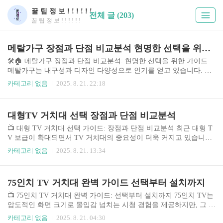
꿀 팁 정 보 ! ! ! ! ! !
전체 글 (203)
꿀 팁 정 보 ! ! ! ! ! !
메탈가구 장점과 단점 비교분석 현명한 선택을 위한 가이드
🛠️🏠 메탈가구 장점과 단점 비교분석: 현명한 선택을 위한 가이드
메탈가구는 내구성과 디자인 다양성으로 인기를 얻고 있습니다. 하
지만 소재 특성상 장점과 단점이 공존하며, 소비자의 선택에 어려움
카테고리 없음
2025. 8. 21. 22:18
을 주기도 합니다. 최근 인테리어 트렌드 변화와 함께 다양한 디자인
과 기능을 갖춘 메탈가구들이 출시되면서 시장은 더욱 확대되고 있
습니다. 특히, 철제 수납장, 책상, 선반 등 다용도 가구부터 고급스러
대형TV 거치대 선택 장점과 단점 비교분석
운 디자인의 의자, 침대까지 그 종류가 다양해졌습니다. 이러한 상황
에서 소비자는 자신의 라이프스타일과 공간에 맞는 최적의 메탈가
📺 대형 TV 거치대 선택 가이드: 장점과 단점 비교분석 최근 대형 T
구를 선택하기 위해 각 제품의 특징과 장단점을 꼼꼼히 비교 분석해
V 보급이 확대되면서 TV 거치대의 중요성이 더욱 커지고 있습니다.
야 합니다. 본 가이드는 메탈가구 선택에 대한 실질적인 도움을 제공
단순히 TV를 지지하는 기능을 넘어, 공간 활용 및 인테리어 효과까
카테고리 없음
2025. 8. 21. 13:34
하고자 합니다. ..
지 고려해야 하는 필수적인 요소가 되었습니다. 시중에는 다양한 종
류의 TV 거치대가 판매되고 있으며, 소재, 디자인, 기능 등에서 차이
를 보입니다. 벽걸이형, 스탠드형, 모션형 등 다양한 형태의 거치대
75인치 TV 거치대 완벽 가이드 선택부터 설치까지
중 어떤 제품을 선택해야 할지 고민하는 소비자들이 많습니다. 이 가
이드에서는 주요 TV 거치대 종류를 비교 분석하여 최적의 선택을
📺 75인치 TV 거치대 완벽 가이드: 선택부터 설치까지 75인치 TV는
돕고자 합니다. 특히, 소비자 후기와 전문가 의견을 종합하여 객관적
압도적인 화면 크기로 몰입감 넘치는 시청 경험을 제공하지만, 그 무
인 정보를 제공하고자 노력했습니다. 최근 몇 년 동안 8K TV, OLED
게와 크기 때문에 설치와 거치에 대한 고민이 뒤따릅니다. 본 가이드
카테고리 없음
2025. 8. 21. 04:30
TV 등 고해..