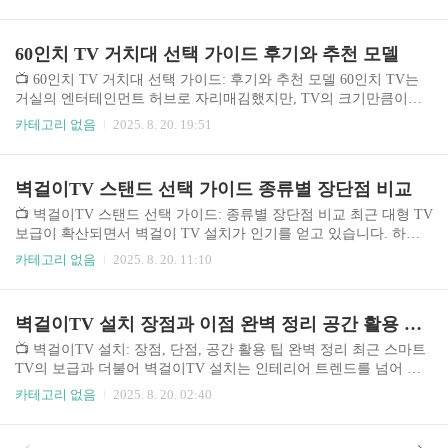
는 75인치 TV에 적합한 거치대 선택부터 안전한 설치까지, 모든 과
정을 상세히 안내합니다. 최근 대형 TV 시장의 성장과 함께 다양한
종류의 TV 거치대가 출시되고 있으며, 소비자들의 선택지를 넓히고
60인치 TV 거치대 선택 가이드 후기와 추천 모델
있습니다. 하지만 다양한 제품 중 나에게 맞는 최적의 거치대를 선택
하는 것은 쉽지 않습니다. 본 가이드를 통해 제품 비교, 설치 방법,
📺 60인치 TV 거치대 선택 가이드: 후기와 추천 모델 60인치 TV는
주의 사항 등을 꼼꼼히 확인하여 최상의 시청 환경을 구축하시길 바
거실의 엔터테인먼트 허브로 자리매김했지만, TV의 크기만큼이나
랍니다. 🤔 주제의 중요성 75인치 TV..
중요한 것이 바로 거치대 선택입니다. 잘못된 거치대 선택은 TV 시
카테고리 없음
2025. 8. 20. 19:51
청 경험을 저해하고 심지어 TV 파손까지 이어질 수 있습니다. 최근
몇 년 사이, 다양한 디자인과 기능을 갖춘 TV 거치대들이 쏟아져 나
오면서 소비자들의 선택은 더욱 어려워졌습니다. 본 가이드에서는 6
벽걸이TV 스탠드 선택 가이드 종류별 장단점 비교
0인치 TV에 적합한 거치대 선택을 위한 종합적인 정보를 제공하여
여러분의 현명한 구매를 돕고자 합니다. 벽걸이형, 스탠드형, 그리고
📺 벽걸이TV 스탠드 선택 가이드: 종류별 장단점 비교 최근 대형 TV
특수 기능을 가진 거치대 등 다양한 유형을 분석하고, 실제 사용자
보급이 확산되면서 벽걸이 TV 설치가 인기를 얻고 있습니다. 하지
후기와 전문가 의견을 바탕으로 최적의 선택을 제시하겠습니다. 시
만 벽걸이 설치는 TV 손상 위험과 미관상의 문제를 야기할 수 있습
카테고리 없음
2025. 8. 20. 11:10
장 트렌드 분석과 함..
니다. 이러한 문제점을 해결하고 TV 시청 환경을 개선하기 위해 다
양한 벽걸이 TV 스탠드가 출시되고 있으며, 소비자의 선택 폭이 넓
어지고 있습니다. 시중에는 다양한 소재, 디자인, 기능을 가진 제품
벽걸이TV 설치 장점과 이점 완벽 정리 공간 활용 팁까지
들이 판매되고 있으며, 가격 또한 천차만별입니다. 본 가이드는 소비
자들이 자신에게 맞는 최적의 벽걸이TV 스탠드를 선택할 수 있도록
📺 벽걸이TV 설치: 장점, 단점, 공간 활용 팁 완벽 정리 최근 스마트
다양한 제품들을 비교 분석하고 선택 기준을 제시합니다. 특히, 최근
TV의 보급과 더불어 벽걸이TV 설치는 인테리어 트렌드를 넘어 필
인기있는 **삼성**, **LG**, **IKEA** 등의 브랜드 제품들을 중심
수적인 선택으로 자리 잡았습니다. TV의 크기가 커지고 디자인도
카테고리 없음
2025. 8. 20. 02:40
으로..
다양해짐에 따라 공간 효율성과 미적 감각을 모두 충족하는 벽걸이
설치는 더욱 각광받고 있습니다. 특히 좁은 공간의 아파트나 원룸에
서는 공간 절약을 위한 효과적인 방법으로 인식되고 있으며, 다양한